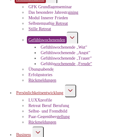
umschalten
GFK Grundlagenseminar
Das besondere Jahrestraining
Modul Innerer Frieden
Selbstempathie Retreat
Stille Retreat
Untermenü
Gefühlswochenenden
umschalten
Gefühlswochenende „Wut“
Gefühlswochenende „Angst“
Gefühlswochenende „Trauer“
Gefühlswochenende „Freude“
Übungsabende
Erfolgsstories
Rückmeldungen
Untermenü
Persönlichkeitsentwicklung
umschalten
LUXXprofile
Retreat Beruf Berufung
Selbst- und Fremdbild
Paar-Gegenüberstellung
Rückmeldungen
Untermenü
Business
umschalten