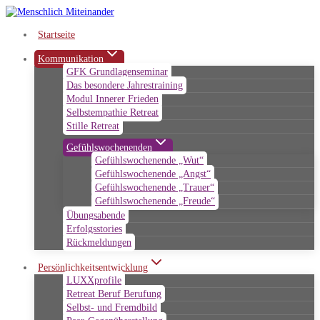
Zum
Inhalt
Startseite
springen
Kommunikation
GFK Grundlagenseminar
Das besondere Jahrestraining
Modul Innerer Frieden
Selbstempathie Retreat
Stille Retreat
Gefühlswochenenden
Gefühlswochenende „Wut“
Gefühlswochenende „Angst“
Gefühlswochenende „Trauer“
Gefühlswochenende „Freude“
Übungsabende
Erfolgsstories
Rückmeldungen
Persönlichkeitsentwicklung
LUXXprofile
Retreat Beruf Berufung
Selbst- und Fremdbild